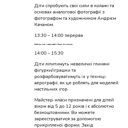
Діти спробують свої сили в колажі та
основах аналогової фотографії з
фотографом та художником Андрієм
Качаном.
13:30 – 14:00 перерва
Майстер-клас з аерографії з Лізою Ульяновою
14:00 – 15:30
Діти ліпитимуть невеличкі глиняні
фігурки/іграшки та
розфарбовуватимуть їх у техніці
аерографії, як це роблять для моделей
настільних ігор.
Майстер-класи призначені для дітей
віком від 5 до 12 років і є абсолютно
безкоштовними. Ви можете
зареєструватися за допомогою
прикріпленої форми. Захід