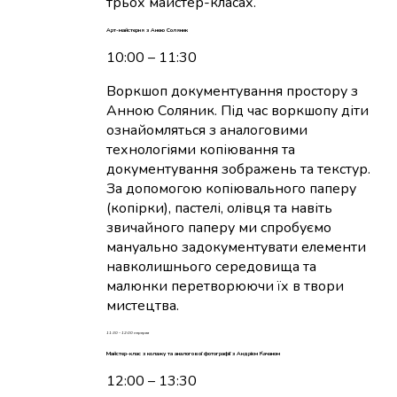
трьох майстер-класах.
Арт-майстерня з Анею Соляник
10:00 – 11:30
Воркшоп документування простору з
Анною Соляник. Під час воркшопу діти
ознайомляться з аналоговими
технологіями копіювання та
документування зображень та текстур.
За допомогою копіювального паперу
(копірки), пастелі, олівця та навіть
звичайного паперу ми спробуємо
мануально задокументувати елементи
навколишнього середовища та
малюнки перетворюючи їх в твори
мистецтва.
11:30 – 12:00 перерва
Майстер-клас з колажу та аналогової фотографії з Андрієм Качаном
12:00 – 13:30